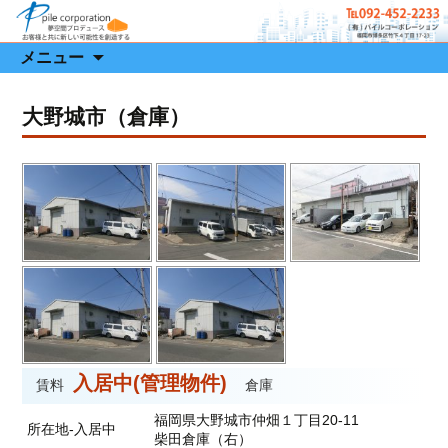
有限会社 パイルコーポレーション
有限会社 パイルコーポレーション
コ
メニュー
ン
テ
大野城市（倉庫）
ン
ツ
へ
移
動
入居中(管理物件)
賃料
倉庫
福岡県大野城市仲畑１丁目20-11
所在地-入居中
柴田倉庫（右）