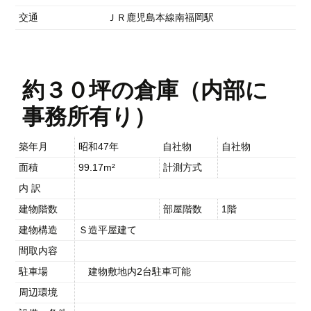
交通
ＪＲ鹿児島本線南福岡駅
約３０坪の倉庫（内部に
事務所有り）
築年月
昭和47年
自社物
自社物
面積
99.17m²
計測方式
内 訳
建物階数
部屋階数
1階
建物構造
Ｓ造平屋建て
間取内容
駐車場
建物敷地内2台駐車可能
周辺環境