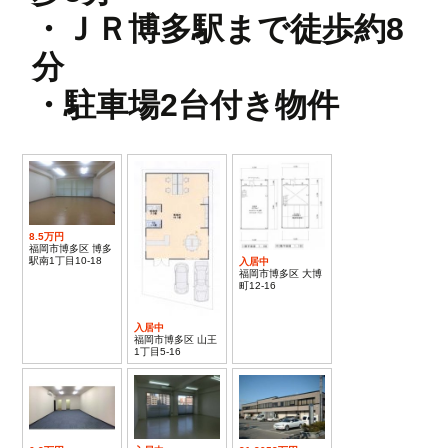
・ＪＲ博多駅まで徒歩約8
分
・駐車場2台付き物件
8.5万円
福岡市博多区 博多
駅南1丁目10-18
入居中
福岡市博多区 大博
町12-16
入居中
福岡市博多区 山王
1丁目5-16