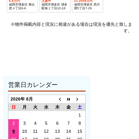
6.8万円
入居中
21.2058万円
福岡市博多区 東比
福岡市博多区 博多
福岡市博多区 西月
恵４丁目6-6
駅南１丁目10-18
隈5丁目7-29
※物件掲載内容と現況に相違がある場合は現況を優先と致しま
す。
営業日カレンダー
2026年 8月
日
月
火
水
木
金
土
1
2
3
4
5
6
7
8
9
10
11
12
13
14
15