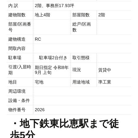
内 訳
2階、事務所17.93坪
建物階数
地上4階
部屋階数
2階
部屋/区画番
総戸/区画
号
数
建物構造
RC
間取内容
駐車場
駐車場2台付き
取引態様
引渡/入居時
期日指定 令和8年
現況
賃貸中
9月 上旬
期
地目
宅地
用途地域
準工業
周辺環境
設備・条件
物件番号
2026
・地下鉄東比恵駅まで徒
歩5分