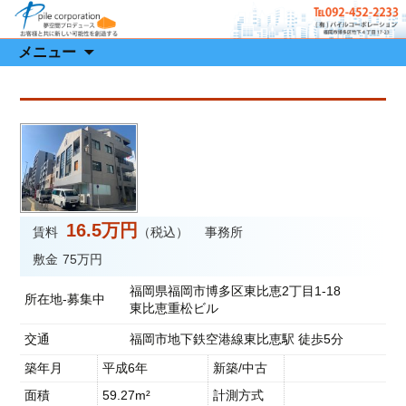
有限会社 パイルコーポレーション
有限会社 パイルコーポレーション
コ
メニュー
ン
テ
ン
ツ
へ
移
動
16.5万円
賃料
（税込）
事務所
敷金
75万円
福岡県福岡市博多区東比恵2丁目1-18
所在地-募集中
東比恵重松ビル
交通
福岡市地下鉄空港線東比恵駅 徒歩5分
築年月
平成6年
新築/中古
面積
59.27m²
計測方式